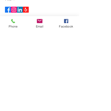
Phone
Email
Facebook
Check out our partner company by
clicking below
!
プライバシーポリシー
アクセシビリティステートメント
利用規約
返金ポリシー
© 2035 by Tellus Recruiting.
Powered and secured by
Wix