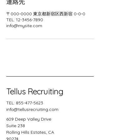
連絡先
〒000-0000 東京都新宿区西新宿 0-0-0
TEL: 12-3456-7890
info@mysite.com
Tellus Recruiting
TEL:
855-477-5623
info@tellusrecruiting.com
609 Deep Valley Drive
Suite 238
Rolling Hills Estates, CA
90274