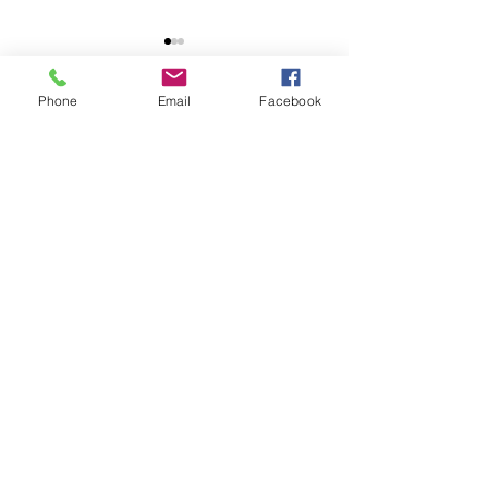
Phone
Email
Facebook
コメント
コメントを追加…
多言語対応の人材紹介会
入社後ミスマッ
社がビジネスに優れた成
面接の工夫とは
果をもたらす理由
率を下げる採用
イント～
Tellus Recruiting
TEL:
855-477-5623
info@tellusrecruiting.com